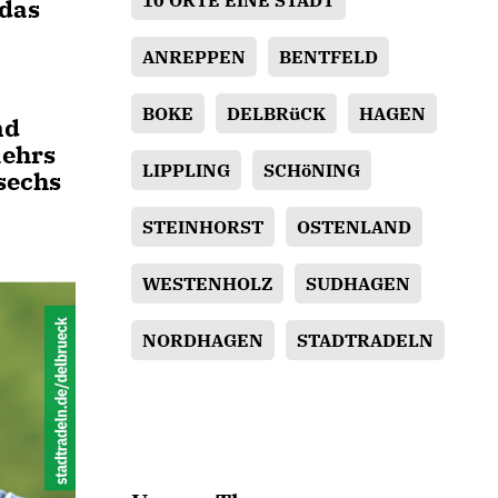
10 ORTE EINE STADT
 das
ANREPPEN
BENTFELD
BOKE
DELBRüCK
HAGEN
nd
kehrs
LIPPLING
SCHöNING
sechs
STEINHORST
OSTENLAND
WESTENHOLZ
SUDHAGEN
NORDHAGEN
STADTRADELN