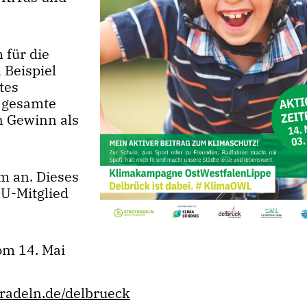
 für die
Beispiel
tes
s gesamte
n Gewinn als
m an. Dieses
DU-Mitglied
m 14. Mai
tradeln.de/delbrueck