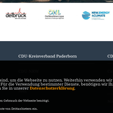
CDU-Kreisverband Paderborn
CD
CDU-NRW
Ca
ind, um die Webseite zu nutzen. Weiterhin verwenden wir D
ür die Verwendung bestimmter Dienste, benötigen wir Ihre
Bernhard Hoppe-Biermeyer
Fr
n Sie in unserer
Datenschutzerklärung
.
MdL
n Gebrauch der Webseite benötigt.
Mi
te von Drittanbietern ein.