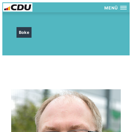
MENÜ
Boke