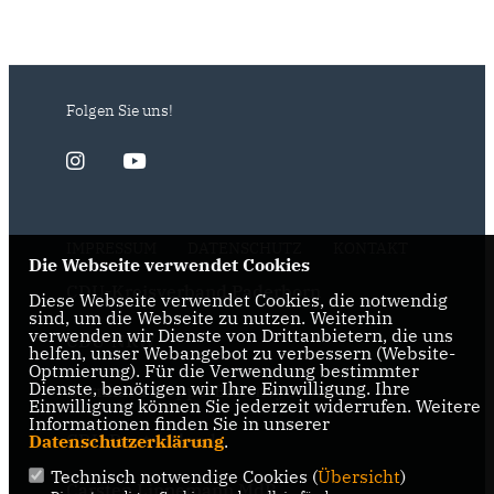
Folgen Sie uns!
IMPRESSUM
DATENSCHUTZ
KONTAKT
Die Webseite verwendet Cookies
CDU-Kreisverband Paderborn
Diese Webseite verwendet Cookies, die notwendig
sind, um die Webseite zu nutzen. Weiterhin
verwenden wir Dienste von Drittanbietern, die uns
CDU-NRW
helfen, unser Webangebot zu verbessern (Website-
Optmierung). Für die Verwendung bestimmter
Dienste, benötigen wir Ihre Einwilligung. Ihre
Bernhard Hoppe-Biermeyer MdL
Einwilligung können Sie jederzeit widerrufen. Weitere
Informationen finden Sie in unserer
CDU Deutschlands
Datenschutzerklärung
.
Technisch notwendige Cookies (
Übersicht
)
Carsten Linnemann MdB