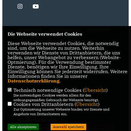
IMPRESSUM
DATENSCHUTZ
KONTAKT
Die Webseite verwendet Cookies
CDU-Kreisverband Paderborn
Diese Webseite verwendet Cookies, die notwendig
sind, um die Webseite zu nutzen. Weiterhin
verwenden wir Dienste von Drittanbietern, die uns
CDU-NRW
helfen, unser Webangebot zu verbessern (Website-
Optmierung). Für die Verwendung bestimmter
Dienste, benötigen wir Ihre Einwilligung. Ihre
Bernhard Hoppe-Biermeyer MdL
Einwilligung können Sie jederzeit widerrufen. Weitere
Informationen finden Sie in unserer
CDU Deutschlands
Datenschutzerklärung
.
Technisch notwendige Cookies (
Übersicht
)
Carsten Linnemann MdB
Die notwendigen Cookies werden allein für den
ordnungsgemäßen Gebrauch der Webseite benötigt.
Cookies von Drittanbietern (
Übersicht
)
Friedrich Merz MdB
Zur Optimierung unserer Webseite binden wir Dienste und
Angebote von Drittanbietern ein.
Mitgliederbereich
Alle akzeptieren
Auswahl speichern
@2026 CDU Stadtverband
Realisation: Sharkness Media