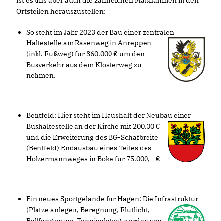
ist es uns aber auch die zahlreichen Maßnahmen in den
Ortsteilen herauszustellen:
So steht im Jahr 2023 der Bau einer zentralen
Haltestelle am Rasenweg in An
reppen
(inkl. Fußweg) für 360.000 € um den
Busverkehr aus dem Klosterweg zu
nehmen.
Bentfeld: Hier steht im Haushalt der Neubau einer
Bushaltestelle an der Kirche mit 200.00
und die Erweiterung des BG-Schafbreite
(Bentfeld) Endausbau eines Teiles des
Hölzermannweges in Boke für 75.000, -
Ein neues Sportgelände für Hagen: Die Infrastruktur
(Plätze anlegen, Beregnung, Flutlicht,
Ballfangzäune, Tennisplätze) werden von