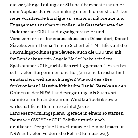
die vierjährige Leitung der SU und überreichte ihr unter
dem Applaus der Versammlung einen Blumenstrauß. Der
neue Vorsitzende kündigte an, sein Amt mit Freude und
Engagement ausüben zu wollen. Als Gast referierte der
Paderborner CDU-Landtagsabgeordneter und
Vorsitzender des Innenausschusses in Düsseldorf, Daniel
Sieveke, zum Thema "Innere Sicherheit". Mit Blick auf die
Flüchtlingspolitik sagte Sieveke, auch die CDU und mit
ihr Bundeskanzlerin Angela Merkel habe seit dem
Spätsommer 2015 „nicht alles richtig gemacht“. Es sei bei
sehr vielen Bürgerinnen und Bürgern eine Unsicherheit
entstanden, weil sie sich fragen: Wie soll das alles
funktionieren? Massive Kritik übte Daniel Sieveke an den
Grünen in der NRW-Landesregierung. Als Stichwort
nannte er unter anderem die Windkraftpolitik sowie
wirtschaftliche Hemmnisse infolge des
Landesentwicklungsplans, „gerade in einem so starken
Raum wie OWL“ Der CDU-Politiker wurde noch
deutlicher: Der grüne Umweltminister Remmel macht in
NRW auf vielen Feldern die Politik! Er muss weg.