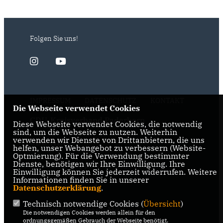
Folgen Sie uns!
IMPRESSUM
DATENSCHUTZ
KONTAKT
Die Webseite verwendet Cookies
CDU-Kreisverband Paderborn
Diese Webseite verwendet Cookies, die notwendig
sind, um die Webseite zu nutzen. Weiterhin
verwenden wir Dienste von Drittanbietern, die uns
CDU-NRW
helfen, unser Webangebot zu verbessern (Website-
Optmierung). Für die Verwendung bestimmter
Dienste, benötigen wir Ihre Einwilligung. Ihre
Bernhard Hoppe-Biermeyer MdL
Einwilligung können Sie jederzeit widerrufen. Weitere
Informationen finden Sie in unserer
CDU Deutschlands
Datenschutzerklärung
.
Technisch notwendige Cookies (
Übersicht
)
Carsten Linnemann MdB
Die notwendigen Cookies werden allein für den
ordnungsgemäßen Gebrauch der Webseite benötigt.