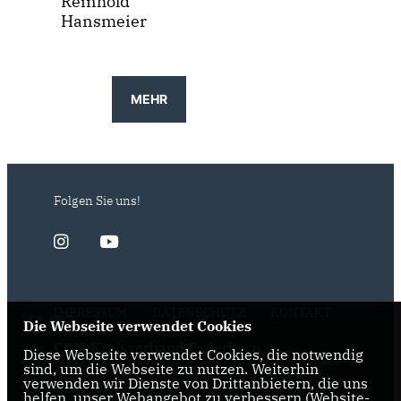
Reinhold
Hansmeier
MEHR
Folgen Sie uns!
IMPRESSUM
DATENSCHUTZ
KONTAKT
Die Webseite verwendet Cookies
CDU-Kreisverband Paderborn
Diese Webseite verwendet Cookies, die notwendig
sind, um die Webseite zu nutzen. Weiterhin
verwenden wir Dienste von Drittanbietern, die uns
CDU-NRW
helfen, unser Webangebot zu verbessern (Website-