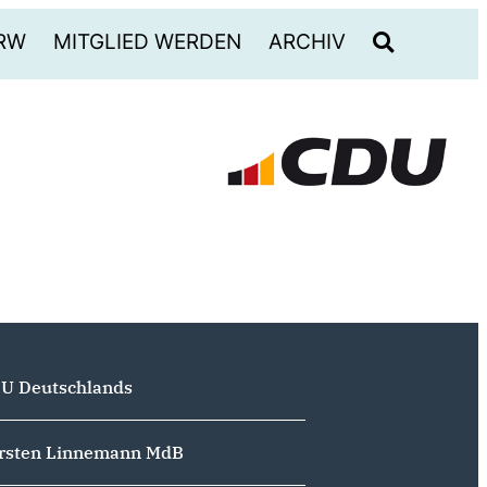
RW
MITGLIED WERDEN
ARCHIV
U Deutschlands
rsten Linnemann MdB