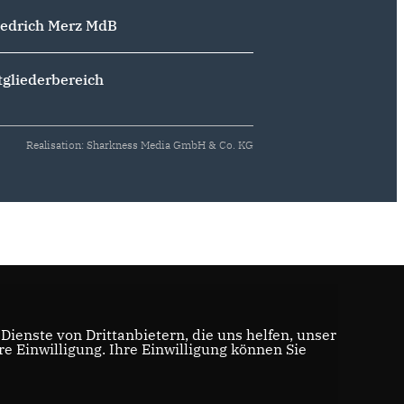
iedrich Merz MdB
tgliederbereich
Realisation: Sharkness Media GmbH & Co. KG
ienste von Drittanbietern, die uns helfen, unser
 Einwilligung. Ihre Einwilligung können Sie