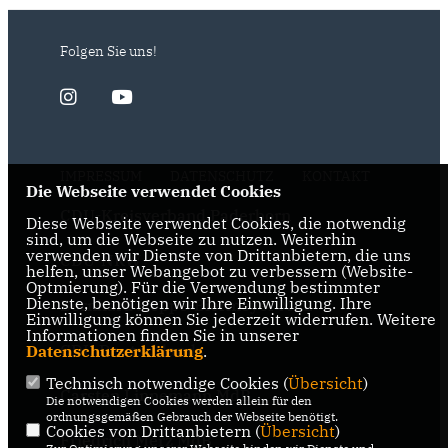
Folgen Sie uns!
IMPRESSUM
DATENSCHUTZ
KONTAKT
Die Webseite verwendet Cookies
CDU-Kreisverband Paderborn
Diese Webseite verwendet Cookies, die notwendig
sind, um die Webseite zu nutzen. Weiterhin
verwenden wir Dienste von Drittanbietern, die uns
CDU-NRW
helfen, unser Webangebot zu verbessern (Website-
Optmierung). Für die Verwendung bestimmter
Dienste, benötigen wir Ihre Einwilligung. Ihre
Bernhard Hoppe-Biermeyer MdL
Einwilligung können Sie jederzeit widerrufen. Weitere
Informationen finden Sie in unserer
CDU Deutschlands
Datenschutzerklärung
.
Technisch notwendige Cookies (
Übersicht
)
Carsten Linnemann MdB
Die notwendigen Cookies werden allein für den
ordnungsgemäßen Gebrauch der Webseite benötigt.
Cookies von Drittanbietern (
Übersicht
)
Friedrich Merz MdB