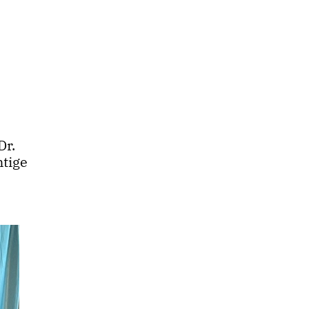
Dr.
htige