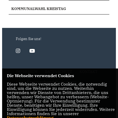
KOMMUNALWAHL KREISTAG
Folgen Sie uns!
IMPRESSUM
DATENSCHUTZ
KONTAKT
Die Webseite verwendet Cookies
CDU-Kreisverband Paderborn
Diese Webseite verwendet Cookies, die notwendig
sind, um die Webseite zu nutzen. Weiterhin
verwenden wir Dienste von Drittanbietern, die uns
CDU-NRW
helfen, unser Webangebot zu verbessern (Website-
Optmierung). Für die Verwendung bestimmter
Dienste, benötigen wir Ihre Einwilligung. Ihre
Bernhard Hoppe-Biermeyer MdL
Einwilligung können Sie jederzeit widerrufen. Weitere
Informationen finden Sie in unserer
CDU Deutschlands
Datenschutzerklärung
.