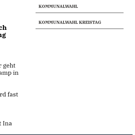
KOMMUNALWAHL
KOMMUNALWAHL KREISTAG
ch
ng
r geht
kamp in
rd fast
 Ina