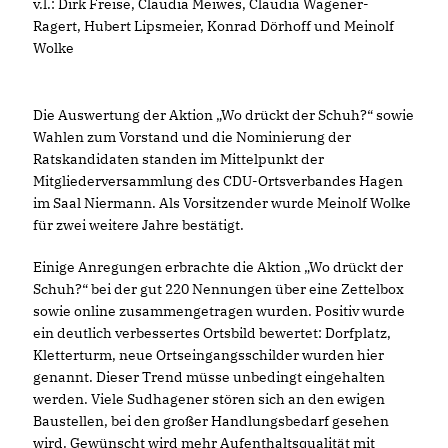
v.l.: Dirk Freise, Claudia Meiwes, Claudia Wagener-
Ragert, Hubert Lipsmeier, Konrad Dörhoff und Meinolf
Wolke
Die Auswertung der Aktion „Wo drückt der Schuh?“ sowie
Wahlen zum Vorstand und die Nominierung der
Ratskandidaten standen im Mittelpunkt der
Mitgliederversammlung des CDU-Ortsverbandes Hagen
im Saal Niermann. Als Vorsitzender wurde Meinolf Wolke
für zwei weitere Jahre bestätigt.
Einige Anregungen erbrachte die Aktion „Wo drückt der
Schuh?“ bei der gut 220 Nennungen über eine Zettelbox
sowie online zusammengetragen wurden. Positiv wurde
ein deutlich verbessertes Ortsbild bewertet: Dorfplatz,
Kletterturm, neue Ortseingangsschilder wurden hier
genannt. Dieser Trend müsse unbedingt eingehalten
werden. Viele Sudhagener stören sich an den ewigen
Baustellen, bei den großer Handlungsbedarf gesehen
wird. Gewünscht wird mehr Aufenthaltsqualität mit