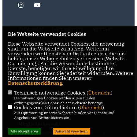
IMPRESSUM
DATENSCHUTZ
KONTAKT
Die Webseite verwendet Cookies
CDU-Kreisverband Paderborn
Diese Webseite verwendet Cookies, die notwendig
sind, um die Webseite zu nutzen. Weiterhin
verwenden wir Dienste von Drittanbietern, die uns
CDU-NRW
helfen, unser Webangebot zu verbessern (Website-
Optmierung). Für die Verwendung bestimmter
Dienste, benötigen wir Ihre Einwilligung. Ihre
Bernhard Hoppe-Biermeyer MdL
Einwilligung können Sie jederzeit widerrufen. Weitere
Informationen finden Sie in unserer
CDU Deutschlands
Datenschutzerklärung
.
Technisch notwendige Cookies (
Übersicht
)
Carsten Linnemann MdB
Die notwendigen Cookies werden allein für den
ordnungsgemäßen Gebrauch der Webseite benötigt.
Cookies von Drittanbietern (
Übersicht
)
Friedrich Merz MdB
Zur Optimierung unserer Webseite binden wir Dienste und
Angebote von Drittanbietern ein.
Mitgliederbereich
Alle akzeptieren
Auswahl speichern
@2026 CDU Stadtverband
Realisation: Sharkness Media