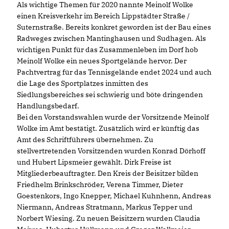
Als wichtige Themen für 2020 nannte Meinolf Wolke
einen Kreisverkehr im Bereich Lippstädter Straße /
Suternstraße. Bereits konkret geworden ist der Bau eines
Radweges zwischen Mantinghausen und Sudhagen. Als
wichtigen Punkt für das Zusammenleben im Dorf hob
Meinolf Wolke ein neues Sportgelände hervor. Der
Pachtvertrag für das Tennisgelände endet 2024 und auch
die Lage des Sportplatzes inmitten des
Siedlungsbereiches sei schwierig und böte dringenden
Handlungsbedarf.
Bei den Vorstandswahlen wurde der Vorsitzende Meinolf
Wolke im Amt bestätigt. Zusätzlich wird er künftig das
Amt des Schriftführers übernehmen. Zu
stellvertretenden Vorsitzenden wurden Konrad Dörhoff
und Hubert Lipsmeier gewählt. Dirk Freise ist
Mitgliederbeauftragter. Den Kreis der Beisitzer bilden
Friedhelm Brinkschröder, Verena Timmer, Dieter
Goestenkors, Ingo Knepper, Michael Kuhnhenn, Andreas
Niermann, Andreas Stratmann, Markus Tepper und
Norbert Wiesing. Zu neuen Beisitzern wurden Claudia