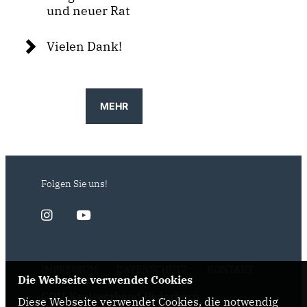
und neuer Rat
Vielen Dank!
MEHR
Folgen Sie uns!
IMPRESSUM
DATENSCHUTZ
KONTAKT
Die Webseite verwendet Cookies
CDU-Kreisverband Paderborn
Diese Webseite verwendet Cookies, die notwendig